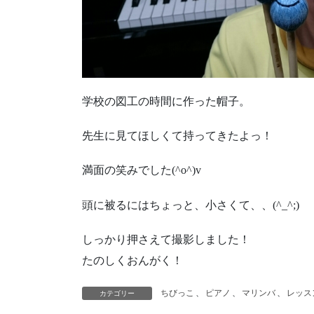
学校の図工の時間に作った帽子。
先生に見てほしくて持ってきたよっ！
満面の笑みでした(^o^)v
頭に被るにはちょっと、小さくて、、(^_^;)
しっかり押さえて撮影しました！
たのしくおんがく！
ちびっこ
、
ピアノ
、
マリンバ
、
レッス
カテゴリー