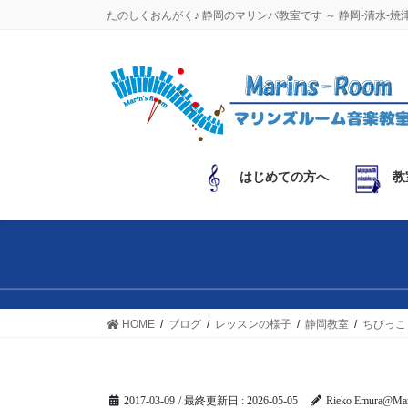
コ
ナ
たのしくおんがく♪ 静岡のマリンバ教室です ～ 静岡-清水-焼
ン
ビ
テ
ゲ
ン
ー
ツ
シ
に
ョ
移
ン
動
に
はじめての方へ
教
移
動
HOME
ブログ
レッスンの様子
静岡教室
ちびっこ
2017-03-09
/ 最終更新日 :
2026-05-05
Rieko Emura@Mar