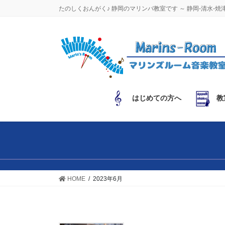
コ
ナ
たのしくおんがく♪ 静岡のマリンバ教室です ～ 静岡-清水-焼
ン
ビ
テ
ゲ
ン
ー
ツ
シ
に
ョ
移
ン
動
に
はじめての方へ
教
移
動
HOME
2023年6月