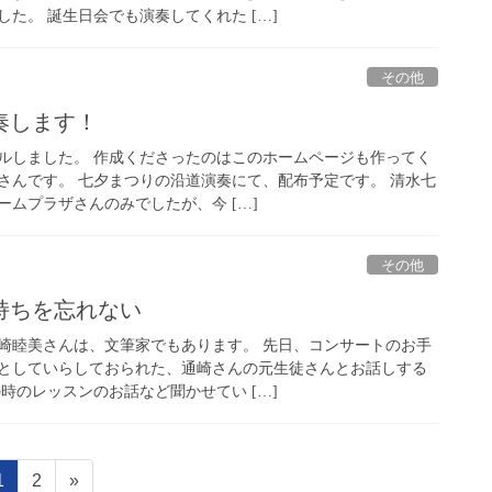
た。 誕生日会でも演奏してくれた […]
その他
奏します！
ルしました。 作成くださったのはこのホームページも作ってく
さんです。 七夕まつりの沿道演奏にて、配布予定です。 清水七
ムプラザさんのみでしたが、今 […]
その他
持ちを忘れない
崎睦美さんは、文筆家でもあります。 先日、コンサートのお手
としていらしておられた、通崎さんの元生徒さんとお話しする
時のレッスンのお話など聞かせてい […]
ペ
ペ
1
2
»