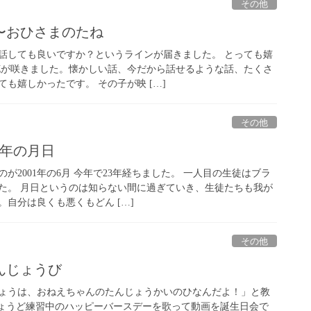
その他
〜おひさまのたね
話しても良いですか？というラインが届きました。 とっても嬉
花が咲きました。懐かしい話、今だから話せるような話、たくさ
も嬉しかったです。 その子が映 […]
その他
23年の月日
が2001年の6月 今年で23年経ちました。 一人目の生徒はブラ
た。 月日というのは知らない間に過ぎていき、生徒たちも我が
自分は良くも悪くもどん […]
その他
んじょうび
ょうは、おねえちゃんのたんじょうかいのひなんだよ！」と教
ちょうど練習中のハッピーバースデーを歌って動画を誕生日会で