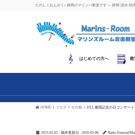
コ
ナ
たのしくおんがく♪ 静岡のマリンバ教室です ～ 静岡-清水-焼
ン
ビ
テ
ゲ
ン
ー
ツ
シ
に
ョ
移
ン
動
に
はじめての方へ
教
移
動
HOME
ブログ
その他
2/11 建国記念の日コンサー
2023-02-05
/ 最終更新日 :
2026-05-06
Rieko Emura@Mar