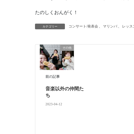
たのしくおんがく！
コンサート/発表会
、
マリンバ
、
レッス
カテゴリー
その他
前の記事
音楽以外の仲間た
ち
2023-04-12