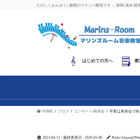
コ
ナ
たのしくおんがく♪ 静岡のマリンバ教室です ～ 静岡-清水-焼
ン
ビ
テ
ゲ
ン
ー
ツ
シ
に
ョ
移
ン
動
に
はじめての方へ
教
移
動
HOME
ブログ
コンサート/発表会
卒業は発表会で終
2023-04-13
/ 最終更新日 :
2026-05-06
Rieko Emura@Mar